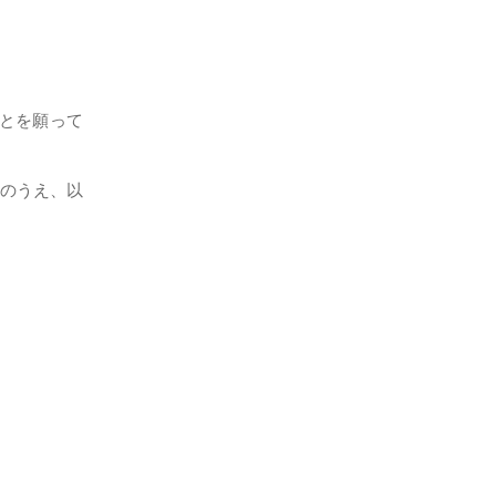
とを願って
載のうえ、以