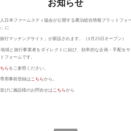
お知らせ
人日本ファームスティ協会が公開する農泊総合情報プラットフォー
an」に
旅行マッチングサイト」が新設されます。（3月25日オープン）
泊地域と旅行事業者をダイレクトに結び、効率的な企画・手配をサ
トフォームです。
ちら
をご参照ください。
専用事前登録は
こちら
から。
並びに施設様のお問合せは
こちら
から