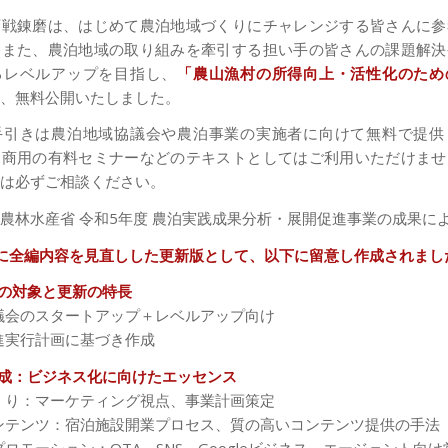
百戦錬磨は、はじめて農泊地域づくりにチャレンジする皆さんに参
、また、農泊地域の取り組みを牽引する担い手の皆さんの課題解決
るレベルアップを目指し、
「農山漁村の所得向上・活性化のため
、無料公開いたしました。
手引きは農泊地域協議会や農泊事業の実施者に向けて無料で提供
、商用の有料セミナーなどのテキストとしてはご利用いただけませ
は必ずご相談ください。
農林水産省 令和5年度 農泊実践成果分析・展開促進事業の成果に
に全編内容を見直しした更新版として、以下に留意し作成されまし
の対象と更新の特長
議会のスタートアップ＋レベルアップ向け
進実行計画に基づき作成
成：ビジネス化に向けたエッセンス
くり：マーケティング視点、事業計画策定
ンテンツ：宿泊施設開業プロセス、質の高いコンテンツ提供の手法