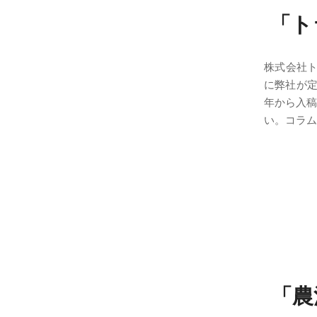
「ト
株式会社
に弊社が定
年から入稿
い。コラム
「農