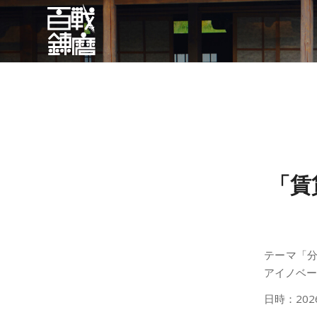
「賃
テーマ「
アイノベー
日時：202