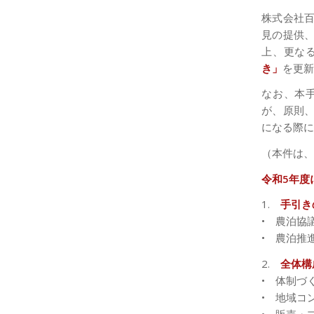
株式会社
見の提供
上、更な
き」
を更新
なお、本
が、原則
になる際に
（本件は、
令和5年度
1.
手引き
• 農泊協
• 農泊推
2.
全体構
• 体制づ
• 地域コ