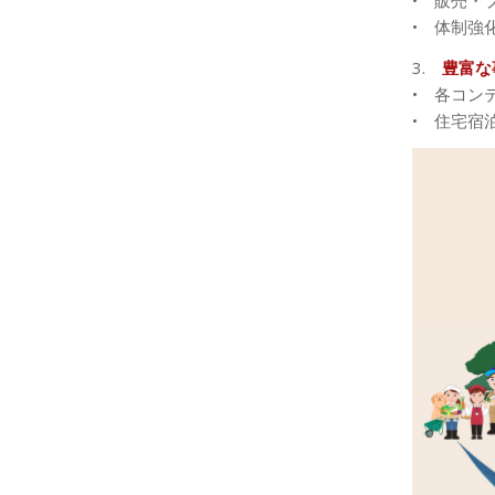
• 販売・
• 体制強
3.
豊富な
• 各コン
• 住宅宿