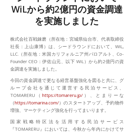
WiLから約2億円の資金調達
を実施しました
株式会社百戦錬磨（所在地：宮城県仙台市、代表取締役
社長：上山康博）は、シードラウンドにおいて、WiL,
LLC.（所在地：米国カリフォルニア州パロアルト、Co-
Founder CEO：伊佐山元、以下 WiL）から約2億円の資
金調達を実施しました。
今回の資金調達で更なる経営基盤強化を図ると共に、グ
ループ会社を通じて運営する民泊サービス、
TOMARERU（
https://tomareru.jp/
）、とまりーな
（
https://tomarina.com/
）のスタートアップ、予約物件
増強、マーケティング強化を行ってまいります。
国家戦略特区法を活用する民泊サービス
『TOMARERU』においては、今秋から年内にかけてサ