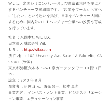
WiL は、米国シリコンバレーおよび東京都港区を拠点と
するベンチャー支援組織です。 “起業をブームから文化
に”したい。という思いを掲げ、日本をベンチャー大国に
するために国内外のＩＴベンチャー企業への投資や育成
を行っています。
社名 ：米国本社 WiL, LLC.
日本法人 株式会社 WiL
ＵＲＬ ：
http://wilab.com
所在地 ：102 University Ave. Suite 1A Palo Alto, CA
94301（米国）
東京都港区六本木 1-6-1 泉ガーデンタワー 10 階（日
本）
設立 ：2013 年 8 月
創業者 ：伊佐山 元、西條 晋一、松本 真尚
事業内容： インベストメント事業、ビジネスクリエーシ
ョン事業、エデュケーション事業