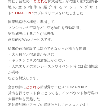
弊社子会社の「
とまれる
株式会社」が宿泊可能な国内各
地の空き物件を紹介するマッチングサイ
ト
“TOMARERU”
のプレリリースをいたしました！
国家戦略特区構想に準拠して、
マンションの空室など、空き物件を有効活用し
宿泊施設にすることが出来る
画期的なWebサービスです。
従来の宿泊施設では対応できなかった様々な問題
・大人数だと宿泊費がかさむ
・キッチンつきの宿泊施設が少ない
・人気エリアのオンシーズンやイベント時には宿泊施設
が満杯
などを解決します。
空き物件に
とまれる
新感覚サービス”TOMARERU”
貸出を行うホスト側にとっても、インバウンド旅行客の
大幅増加を見越した
不動産利回りアップの選択肢としてオススメです！