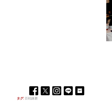
タグ:
百戦錬磨