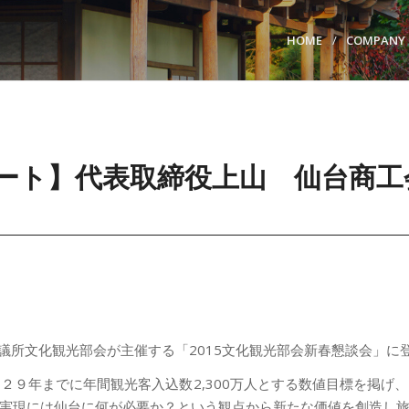
HOME
COMPANY
ート】代表取締役上山 仙台商工
工会議所文化観光部会が主催する「2015文化観光部会新春懇談会」
２９年までに年間観光客入込数2,300万人とする数値目標を掲げ
実現には仙台に何が必要か？という観点から新たな価値を創造し