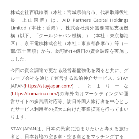
株式会社百戦錬磨（本社：宮城県仙台市、代表取締役社
長 上山康博）は、AID Partners Capital Holdings
Limited（本社：香港）、株式会社海外需要開拓支援機
構（以下、「クールジャパン機構」）（本社：東京都港
区）、京王電鉄株式会社（本社：東京都多摩市）等（一
部/五十音順）から、総額約14億円の資金調達を実施し
ました。
今回の資金調達で更なる経営基盤強化を図ると共に、グ
ループ会社を通じて運営する民泊仲介サービス、STAY
JAPAN(
https://stayjapan.com/
)、とまりーな
(
https://tomarina.com/
)の海外向けマーケティングや運
営サイトの多言語対応等、訪日外国人旅行者を中心とし
たサービス利用者の拡大に向けた事業拡充を行ってまい
ります。
STAY JAPANは、日本の民家に泊まりたいと考える旅行
者と、日本各地の空き家・空き室とをマッチングする、