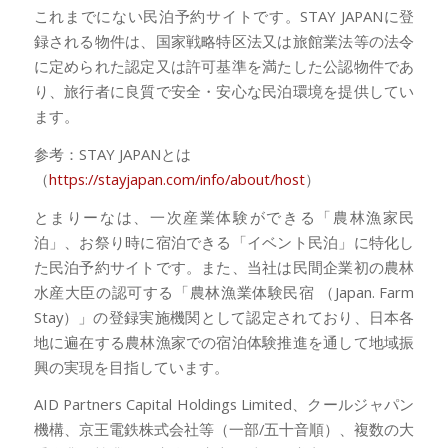
これまでにない民泊予約サイトです。STAY JAPANに登
録される物件は、国家戦略特区法又は旅館業法等の法令
に定められた認定又は許可基準を満たした公認物件であ
り、旅行者に良質で安全・安心な民泊環境を提供してい
ます。
参考：STAY JAPANとは
（
https://stayjapan.com/info/about/host
）
とまりーなは、一次産業体験ができる「農林漁家民
泊」、お祭り時に宿泊できる「イベント民泊」に特化し
た民泊予約サイトです。また、当社は民間企業初の農林
水産大臣の認可する「農林漁業体験民宿 （Japan. Farm
Stay）」の登録実施機関として認定されており、日本各
地に遍在する農林漁家での宿泊体験推進を通して地域振
興の実現を目指しています。
AID Partners Capital Holdings Limited、クールジャパン
機構、京王電鉄株式会社等（一部/五十音順）、複数の大