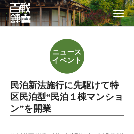
民泊新法施行に先駆けて特
区民泊型“民泊１棟マンショ
ン”を開業