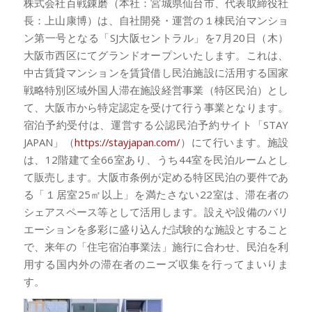
株式会社百戦錬磨（本社：宮城県仙台市、代表取締役社
長：上山康博）は、自社開発・運営の１棟民泊マンショ
ン第一号となる「SJ大阪セントラル」を7月20日（木）
大阪市西区にてグランドオープンいたします。これは、
中古賃貸マンションを賃貸借し民泊施設に活用する国家
戦略特別区域外国人滞在施設経営事業（特区民泊）とし
て、大阪市から特定認定を受けて行う事業となります。
宿泊予約受付は、運営する公認民泊予約サイト「STAY
JAPAN」（
https://stayjapan.com/
）にて行います。施設
は、12階建て全66室あり、うち44室を民泊ルームとし
て販売します。大阪市条例が定める特区民泊の要件であ
る「１居室25㎡以上」を満たさない22室は、滞在者の
シェアスペース等として活用します。設えや設備のバリ
エーションを多彩に盛り込んだ試験的な施設とすること
で、来年の「住宅宿泊事業法」施行に合わせ、民泊を利
用する国内外の滞在者のニーズ収集を行ってまいりま
す。