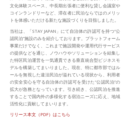
文化体験スペース、中長期出張者に便利な貸し会議室や
コインランドリーなど、滞在者に民泊ならではのメリッ
トを体感いただける新たな施設づくりを目指しました。
当社は、「STAY JAPAN」にて自治体の許認可を持つ“公
認民泊”施設のみを紹介しております。プラットフォーム
事業だけでなく、これまで施設開発や運用代行サービス
の提供などを通じ、ノウハウやソリューションを結集し
た特区民泊運営を一気通貫できる垂直統合型ビジネスモ
デルを構築してまいりました。現在、特に都市部ではル
ールを無視した違法民泊が溢れている現状から、利用者
の安全安心を守る自治体の許認可を受けた“公認民泊”の
拡大が急務となっています。引き続き、公認民泊を推進
することで国内外の多様化する宿泊ニーズに応え、地域
活性化に貢献してまいります。
リリース本文（PDF）はこちら